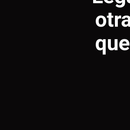
otr
que