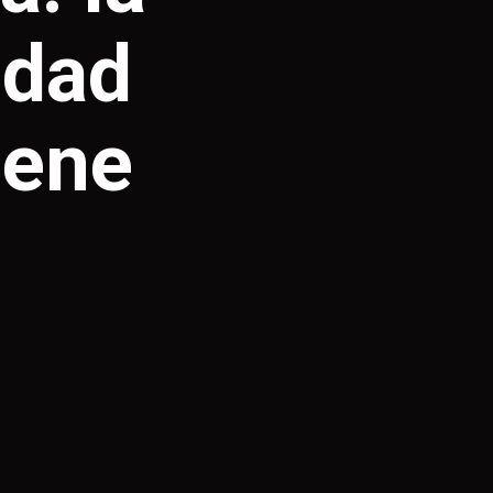
udad
iene