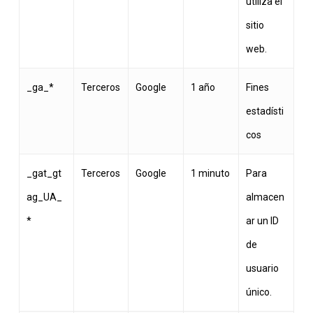
utiliza el
sitio
web.
_ga_*
Terceros
Google
1 año
Fines
estadísti
cos
_gat_gt
Terceros
Google
1 minuto
Para
ag_UA_
almacen
*
ar un ID
de
usuario
único.