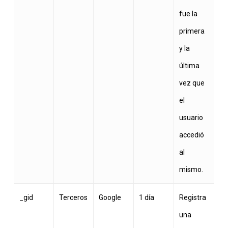
fue la
primera
y la
última
vez que
el
usuario
accedió
al
mismo.
_gid
Terceros
Google
1 día
Registra
una