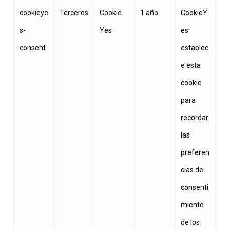
cookieye
Terceros
Cookie
1 año
CookieY
s-
Yes
es
consent
establec
e esta
cookie
para
recordar
las
preferen
cias de
consenti
miento
de los