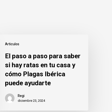
l
Articulos
aso
El paso a paso para saber
aso
si hay ratas en tu casa y
ara
cómo Plagas Ibérica
aber
puede ayudarte
i
Regi
ay
diciembre 23, 2024
atas