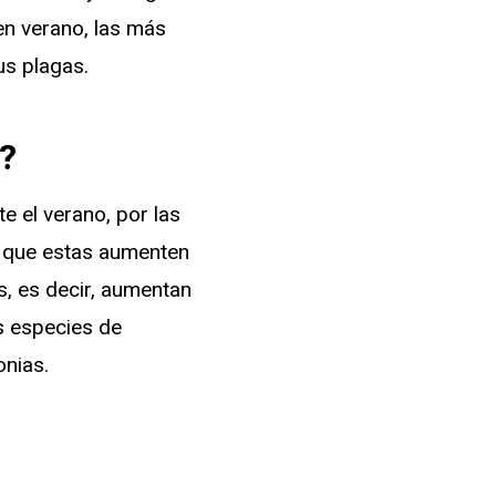
en verano, las más
us plagas.
?
e el verano, por las
a que estas aumenten
s, es decir, aumentan
s especies de
onias.