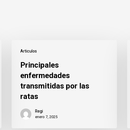
Principales
E
Articulos
enfermedades
p
Principales
transmitidas
a
por
p
enfermedades
las
p
transmitidas por las
ratas
s
ratas
s
Regi
h
enero 7, 2025
r