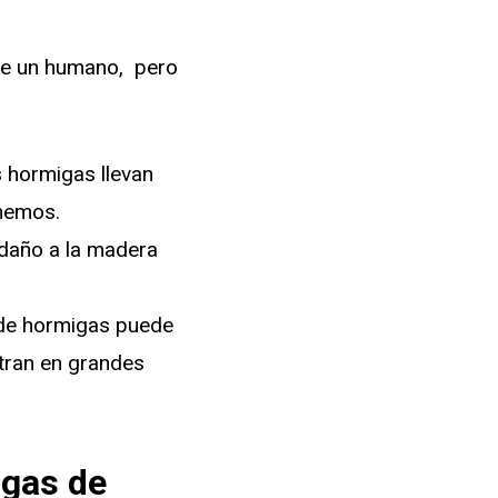
 de un humano, pero
s hormigas llevan
enemos.
daño a la madera
s de hormigas puede
ntran en grandes
agas de