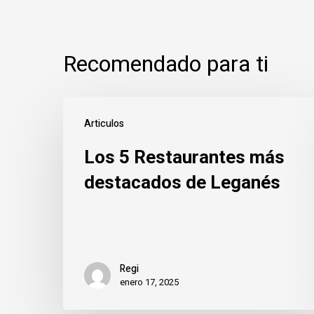
Recomendado para ti
Los
Articulos
5
Los 5 Restaurantes más
Restaurantes
más
destacados de Leganés
destacados
de
Leganés
Regi
enero 17, 2025