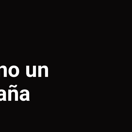
no un
aña